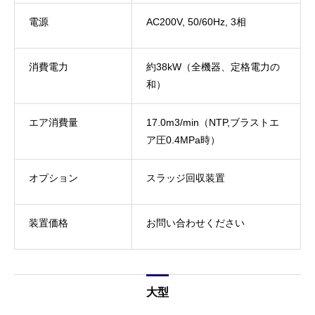
電源
AC200V, 50/60Hz, 3相
消費電力
約38kW（全機器、定格電力の
和）
エア消費量
17.0m
3
/min（NTP,ブラストエ
ア圧0.4MPa時）
オプション
スラッジ回収装置
装置価格
お問い合わせください
大型