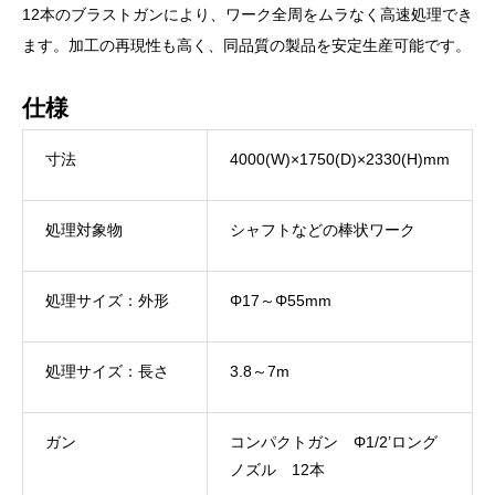
12本のブラストガンにより、ワーク全周をムラなく高速処理でき
ます。加工の再現性も高く、同品質の製品を安定生産可能です。
仕様
寸法
4000(W)×1750(D)×2330(H)mm
処理対象物
シャフトなどの棒状ワーク
処理サイズ：外形
Φ17～Φ55mm
処理サイズ：長さ
3.8～7m
ガン
コンパクトガン Φ1/2’ロング
ノズル 12本