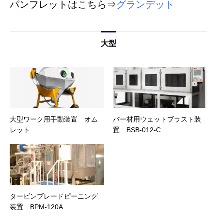
パンフレットはこちら⇒
グランデット
大型
大型ワーク用手動装置 オム
バー材用ウェットブラスト装
レット
置 BSB-012-C
タービンブレードピーニング
装置 BPM-120A