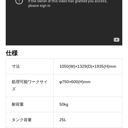
仕様
寸法
1050(W)×1329(D)×1935(H)mm
処理可能ワークサイ
φ750×600(H)mm
ズ
耐荷重
50kg
タンク容量
25L